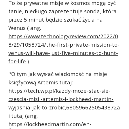
To że prywatne misje w kosmos mogą być 
tanie, niedługo zaprezentuje sonda, która 
przez 5 minut będzie szukać życia na 
Wenus ( ang. 
https://www.technologyreview.com/2022/0
8/29/1058724/the-first-private-mission-to-
venus-will-have-just-five-minutes-to-hunt-
for-life
 )
*
O tym jak wysłać wiadomość na misję 
księżycową Artemis tutaj: 
https://tech.wp.pl/kazdy-moze-stac-sie-
czescia-misji-artemis-i-lockheed-martin-
wyjasnia-jak-to-zrobic,6805966250543872a
i tutaj (ang. 
https://lockheedmartin.com/en-