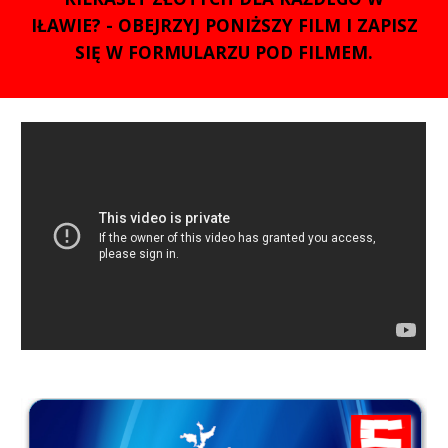
IŁAWIE? - OBEJRZYJ PONIŻSZY FILM I ZAPISZ
SIĘ W FORMULARZU POD FILMEM.