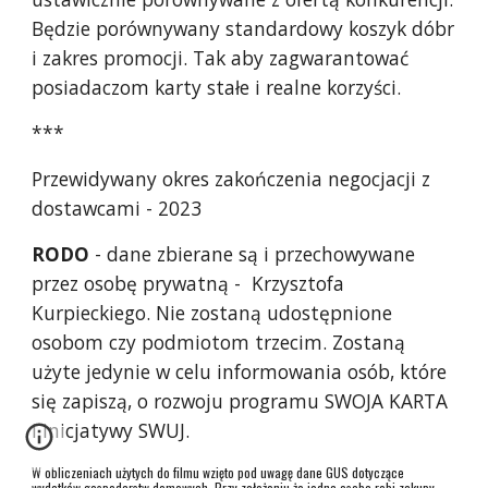
Będzie porównywany standardowy koszyk dóbr
i zakres promocji. Tak aby zagwarantować
posiadaczom karty stałe i realne korzyści.
***
Przewidywany okres zakończenia negocjacji z
dostawcami - 2023
RODO
- dane zbierane są i przechowywane
przez osobę prywatną - Krzysztofa
Kurpieckiego. Nie zostaną udostępnione
osobom czy podmiotom trzecim. Zostaną
użyte jedynie w celu informowania osób, które
się zapiszą, o rozwoju programu SWOJA KARTA
i inicjatywy SWUJ.
W obliczeniach użytych do filmu wzięto pod uwagę dane GUS dotyczące
wydatków gospodarstw domowych. Przy założeniu że jedna osoba robi zakupy