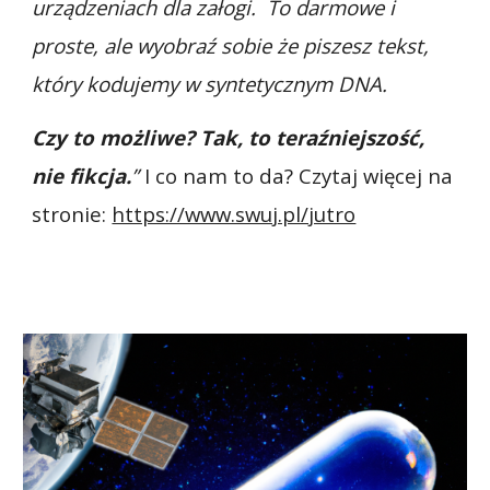
urządzeniach dla załogi. To darmowe i
proste, ale wyobraź sobie że piszesz tekst,
który kodujemy w syntetycznym DNA.
Czy to możliwe? Tak, to teraźniejszość,
nie fikcja.
”
I co nam to da? Czytaj więcej na
stronie:
https://www.swuj.pl/jutro