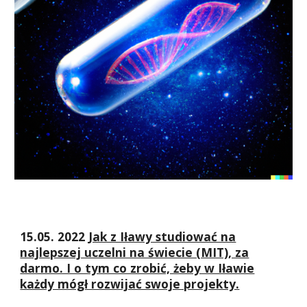
15.05. 2022
Jak z Iławy studiować na
najlepszej uczelni na świecie (MIT), za
darmo. I o tym co zrobić, żeby w Iławie
każdy mógł rozwijać swoje projekty.